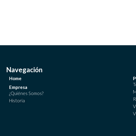
Navegación
Home
P
T
Empresa
M
¿Quiénes Somos?
R
Historia
V
V